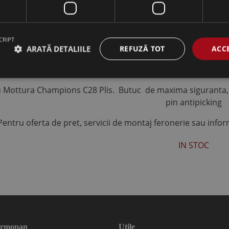
CRIPT
ARATĂ DETALIILE
REFUZĂ TOT
ACC
u Mottura Champions C28 Plis. Butuc de maxima siguranta, rup
pin antipicking
Pentru oferta de pret, servicii de montaj feronerie sau info
IN STOC
termopan
Utile