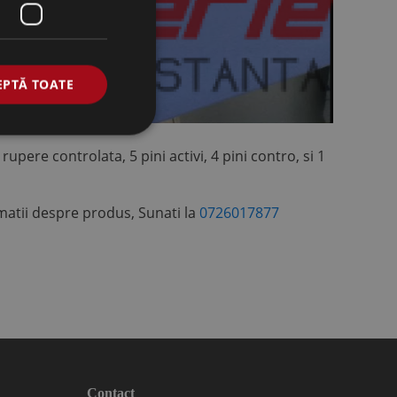
EPTĂ TOATE
ere controlata, 5 pini activi, 4 pini contro, si 1
rmatii despre produs,
Sunati la
0726017877
Contact