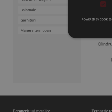
Balamale
POWERED BY COOKIES
Garnituri
Manere termopan
Cilindr
Feronerie usi metalice
Feronerie 