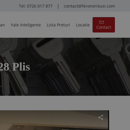
|
Tel: 0726 017 877
contact@feronerieusi.com
pan
Yale Inteligente
Lista Preturi
Locatie
Contact
8 Plis