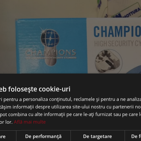
eb folosește cookie-uri
 pentru a personaliza conținutul, reclamele și pentru a ne analiza
șim informații despre utilizarea site-ului nostru cu partenerii noș
e pot combina cu alte informații pe care le-ați furnizat sau pe care 
lor lor.
Află mai multe
are
De performanță
De targetare
De f