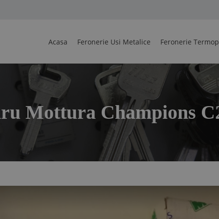
Acasa
Feronerie Usi Metalice
Feronerie Termo
dru Mottura Champions C2