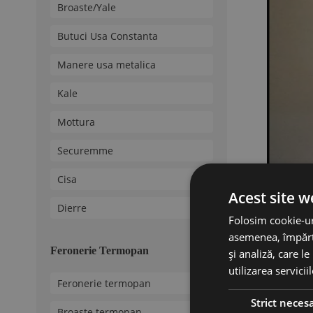
Broaste/Yale
Butuci Usa Constanta
Manere usa metalica
Kale
Mottura
Securemme
Cisa
Acest site w
Dierre
Folosim cookie-uri
asemenea, împărtă
Feronerie Termopan
și analiză, care l
utilizarea servicii
Feronerie termopan
Strict neces
Broaste termopan