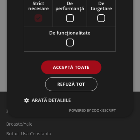
Feronerie termopan
Strict
De
De
necesare
performanță
targetare
Broaste termopan
Balamale
De funcţionalitate
Garnituri
Manere termopan
ACCEPTĂ TOATE
REFUZĂ TOT
ARATĂ DETALIILE
POWERED BY COOKIESCRIPT
Feronerie usi metalice
Broaste/Yale
Butuci Usa Constanta