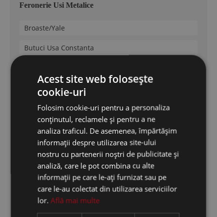
Feronerie Usi Metalice
Broaste/Yale
Butuci Usa Constanta
Manere usa metalica
Acest site web folosește
Kale
cookie-uri
Folosim cookie-uri pentru a personaliza
Mottura
conținutul, reclamele și pentru a ne
Securemme
analiza traficul. De asemenea, împărtășim
informații despre utilizarea site-ului
Cisa
nostru cu partenerii noștri de publicitate și
analiză, care le pot combina cu alte
Dierre
informații pe care le-ați furnizat sau pe
care le-au colectat din utilizarea serviciilor
Feronerie Termopan
lor.
Află mai multe