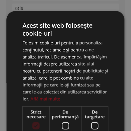
Kale
Mottura
Acest site web folosește
cookie-uri
Securemme
Folosim cookie-uri pentru a personaliza
Cisa
conținutul, reclamele și pentru a ne
Dierre
analiza traficul. De asemenea, împărtășim
informații despre utilizarea site-ului
nostru cu partenerii noștri de publicitate și
Feronerie Termopan
analiză, care le pot combina cu alte
informații pe care le-ați furnizat sau pe
Feronerie termopan
care le-au colectat din utilizarea serviciilor
lor.
Află mai multe
Broaste termopan
Strict
De
De
Balamale
necesare
performanță
targetare
Garnituri