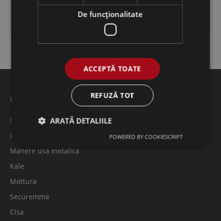
Manere termopan
De funcţionalitate
ACCEPTĂ TOATE
REFUZĂ TOT
Feronerie usi metalice
ARATĂ DETALIILE
Broaste/Yale
Butuci Usa Constanta
POWERED BY COOKIESCRIPT
Manere usa metalica
Kale
Mottura
Securemme
Cisa