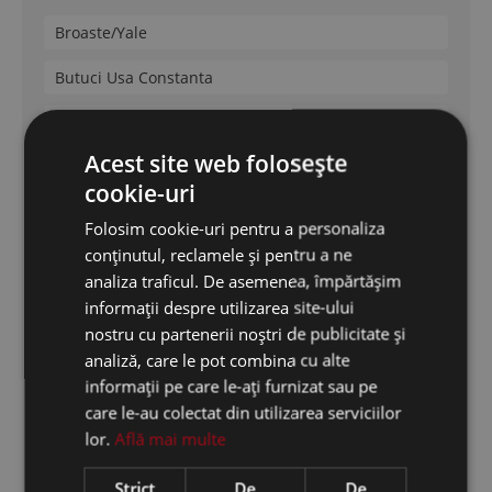
Broaste/Yale
Butuci Usa Constanta
Manere usa metalica
Acest site web folosește
Kale
cookie-uri
Mottura
Folosim cookie-uri pentru a personaliza
conținutul, reclamele și pentru a ne
Securemme
analiza traficul. De asemenea, împărtășim
Cisa
informații despre utilizarea site-ului
nostru cu partenerii noștri de publicitate și
Dierre
analiză, care le pot combina cu alte
informații pe care le-ați furnizat sau pe
care le-au colectat din utilizarea serviciilor
Feronerie Termopan
lor.
Află mai multe
Feronerie termopan
Strict
De
De