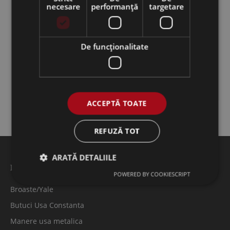
necesare
performanță
targetare
Broaste termopan
Balamale
De funcţionalitate
Garnituri
Manere termopan
ACCEPTĂ TOATE
REFUZĂ TOT
ARATĂ DETALIILE
Feronerie usi metalice
POWERED BY COOKIESCRIPT
Broaste/Yale
Butuci Usa Constanta
Manere usa metalica