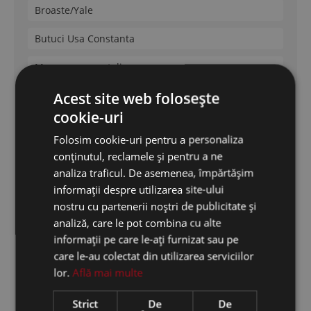
Broaste/Yale
Butuci Usa Constanta
Manere usa metalica
Acest site web folosește
Kale
cookie-uri
Mottura
Folosim cookie-uri pentru a personaliza
Securemme
conținutul, reclamele și pentru a ne
analiza traficul. De asemenea, împărtășim
Cisa
informații despre utilizarea site-ului
nostru cu partenerii noștri de publicitate și
Dierre
analiză, care le pot combina cu alte
informații pe care le-ați furnizat sau pe
Feronerie Termopan
care le-au colectat din utilizarea serviciilor
lor.
Află mai multe
Feronerie termopan
Strict
De
De