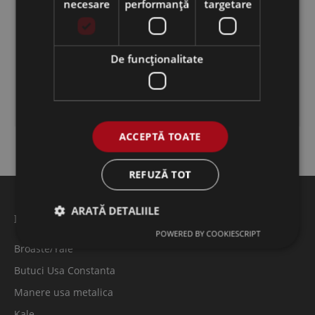
Broaste termopan
necesare
performanță
targetare
Balamale
De funcţionalitate
Garnituri
Manere termopan
ACCEPTĂ TOATE
REFUZĂ TOT
ARATĂ DETALIILE
Feronerie usi metalice
POWERED BY COOKIESCRIPT
Broaste/Yale
Butuci Usa Constanta
Manere usa metalica
Kale