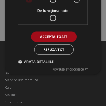
Garnituri
De funcţionalitate
Manere termopan
ACCEPTĂ TOATE
REFUZĂ TOT
Feronerie usi metalice
ARATĂ DETALIILE
Broaste/Yale
POWERED BY COOKIESCRIPT
Butuci Usa Constanta
Manere usa metalica
Kale
Mottura
Securemme