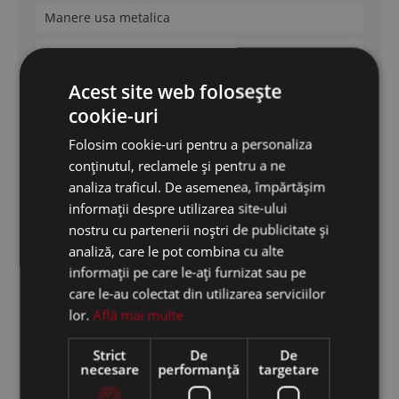
Manere usa metalica
Kale
Acest site web folosește
Mottura
cookie-uri
Securemme
Folosim cookie-uri pentru a personaliza
Cisa
conținutul, reclamele și pentru a ne
analiza traficul. De asemenea, împărtășim
Dierre
informații despre utilizarea site-ului
nostru cu partenerii noștri de publicitate și
analiză, care le pot combina cu alte
Feronerie Termopan
informații pe care le-ați furnizat sau pe
care le-au colectat din utilizarea serviciilor
Feronerie termopan
lor.
Află mai multe
Broaste termopan
Strict
De
De
necesare
performanță
targetare
Balamale