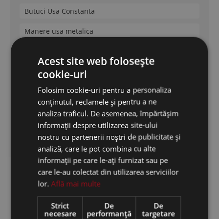
Butuci Usa Constanta
Manere usa metalica
Kale
Acest site web folosește
Mottura
cookie-uri
Folosim cookie-uri pentru a personaliza
Securemme
conținutul, reclamele și pentru a ne
Cisa
analiza traficul. De asemenea, împărtășim
informații despre utilizarea site-ului
Dierre
nostru cu partenerii noștri de publicitate și
analiză, care le pot combina cu alte
informații pe care le-ați furnizat sau pe
Feronerie Termopan
care le-au colectat din utilizarea serviciilor
lor.
Află mai multe
Feronerie termopan
Broaste termopan
Strict
De
De
necesare
performanță
targetare