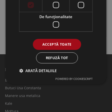
Balamale
Garnituri
De funcţionalitate
Manere termopan
ACCEPTĂ TOATE
REFUZĂ TOT
Feronerie usi metalice
ARATĂ DETALIILE
POWERED BY COOKIESCRIPT
Broaste/Yale
Butuci Usa Constanta
Manere usa metalica
Kale
Mottura