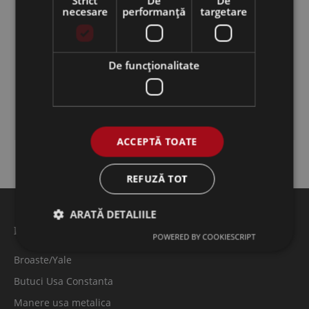
Strict
De
De
necesare
performanță
targetare
Broaste termopan
Balamale
De funcţionalitate
Garnituri
Manere termopan
ACCEPTĂ TOATE
REFUZĂ TOT
ARATĂ DETALIILE
Feronerie usi metalice
POWERED BY COOKIESCRIPT
Broaste/Yale
Butuci Usa Constanta
Manere usa metalica