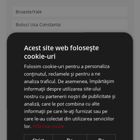
Broaste/Yale
Butuci Usa Constanta
Manere usa metalica
Acest site web folosește
Kale
cookie-uri
Mottura
Folosim cookie-uri pentru a personaliza
conținutul, reclamele și pentru a ne
Securemme
analiza traficul. De asemenea, împărtășim
informații despre utilizarea site-ului
Cisa
nostru cu partenerii noștri de publicitate și
Dierre
analiză, care le pot combina cu alte
informații pe care le-ați furnizat sau pe
care le-au colectat din utilizarea serviciilor
Feronerie Termopan
lor.
Află mai multe
Feronerie termopan